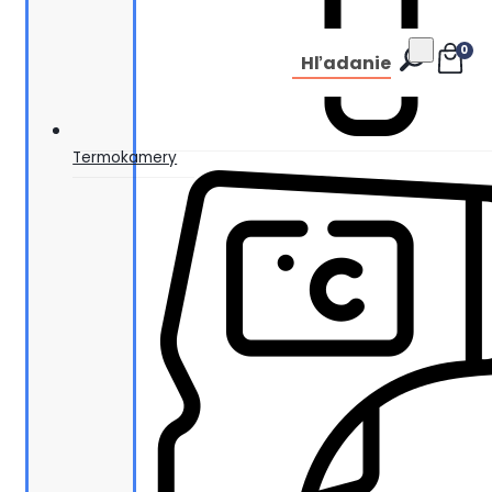
0
Hľadanie
Termokamery