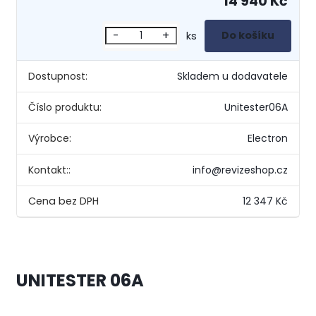
14 940 Kč
-
+
ks
Dostupnost:
Skladem u dodavatele
Číslo produktu:
Unitester06A
Výrobce:
Electron
Kontakt::
info@revizeshop.cz
12 347 Kč
UNITESTER 06A