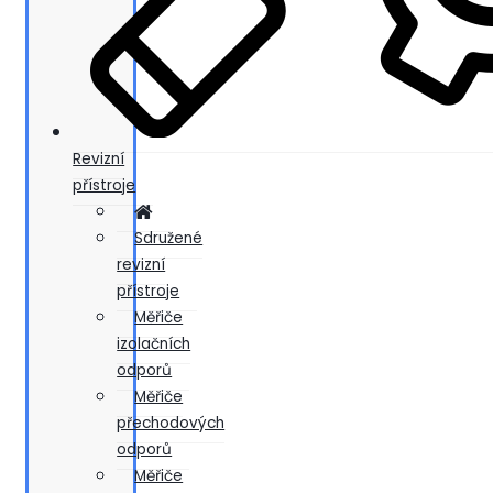
Revizní
přístroje
Sdružené
revizní
přístroje
Měřiče
izolačních
odporů
Měřiče
přechodových
odporů
Měřiče