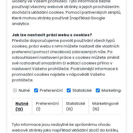
uloženy ve Vašem prohlížeči. Tyto informace běžně
používají všechny webové stránky a jejich procházením
dochází k ukládání cookies. Pomocí partnerských skriptů,
které mohou stránky používat (například Google
analytics
Jak lze nastavit práci webu s cookies?
Přestože doporučujeme povolit používání všech typů
cookies, práci webu s nimi můžete nastavit dle vlastních
preferencí pomocí checkboxů zobrazených níže. Po
odsouhlasení nastavení práce s cookies můžete změnit
své rozhodnutí smazáním či editací cookies přímo v
nastavení Vašeho prohlížeče. Podrobnější informace k
promazání cookies najdete v nápovědě Vašeho
prohlížeče.
Nutné
Preferenční
Statistické
Marketingové
Nutné
Preferenční
Statistické
Marketingové
Nek
(13)
(1)
(15)
(15)
(7)
Tyto informace jsou nezbytné ke správnému chodu
webové stránky jako například vkládání zboží do košíku,