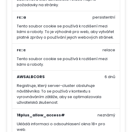
požadavky na stránky.
rc::a
persistentní
Tento soubor cookie se používá k rozlišení mezi
lidmi a roboty. To je výhodné pro web, aby vytvářet
platné zprávy o používání jejich webových stránek.
rc::c
relace
Tento soubor cookie se používá k rozlišení mezi
lidmi a roboty.
AWSALBCORS
6 dnů
Registruje, který server-cluster obsluhuje
návštěvníka. To se používá v kontextu s
vyrovnáváním zátěže, aby se optimalizovala
uživatelská zkušenost.
18plus_allow_access#
neznámý
Ukládá informaci o odsouhlasení okna 18+ pro
web.