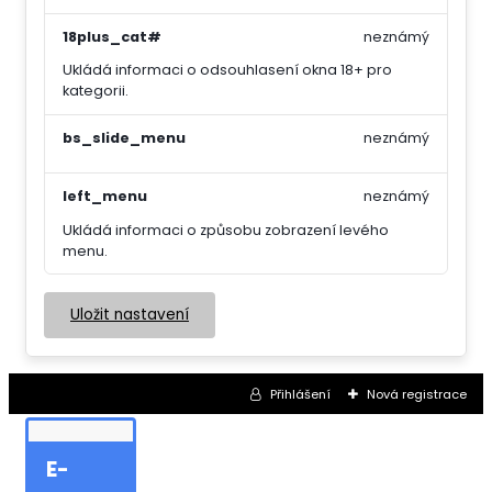
18plus_cat#
neznámý
Ukládá informaci o odsouhlasení okna 18+ pro
kategorii.
bs_slide_menu
neznámý
left_menu
neznámý
Ukládá informaci o způsobu zobrazení levého
menu.
Uložit nastavení
Přihlášení
Nová registrace
E-