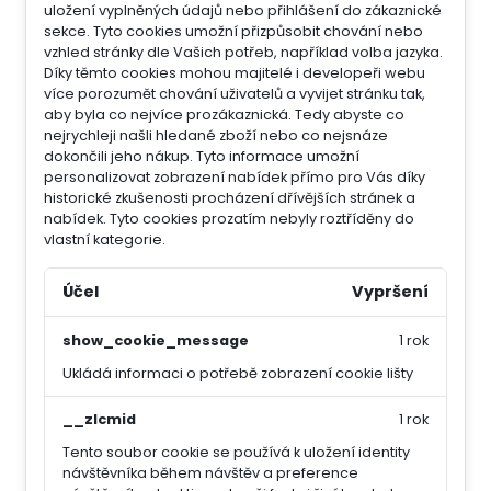
uložení vyplněných údajů nebo přihlášení do zákaznické
sekce.
Tyto cookies umožní přizpůsobit chování nebo
vzhled stránky dle Vašich potřeb, například volba jazyka.
Díky těmto cookies mohou majitelé i developeři webu
více porozumět chování uživatelů a vyvijet stránku tak,
aby byla co nejvíce prozákaznická. Tedy abyste co
nejrychleji našli hledané zboží nebo co nejsnáze
dokončili jeho nákup.
Tyto informace umožní
personalizovat zobrazení nabídek přímo pro Vás díky
historické zkušenosti procházení dřívějších stránek a
nabídek.
Tyto cookies prozatím nebyly roztříděny do
vlastní kategorie.
Účel
Vypršení
show_cookie_message
1 rok
Ukládá informaci o potřebě zobrazení cookie lišty
__zlcmid
1 rok
Tento soubor cookie se používá k uložení identity
návštěvníka během návštěv a preference