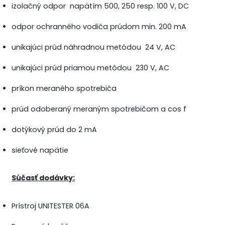
izolačný odpor napätím 500, 250 resp. 100 V, DC
odpor ochranného vodiča prúdom min. 200 mA
unikajúci prúd náhradnou metódou 24 V, AC
unikajúci prúd priamou metódou 230 V, AC
príkon meraného spotrebiča
prúd odoberaný meraným spotrebičom a cos f
dotýkový prúd do 2 mA
sieťové napätie
Súčasť dodávky:
Prístroj UNITESTER 06A