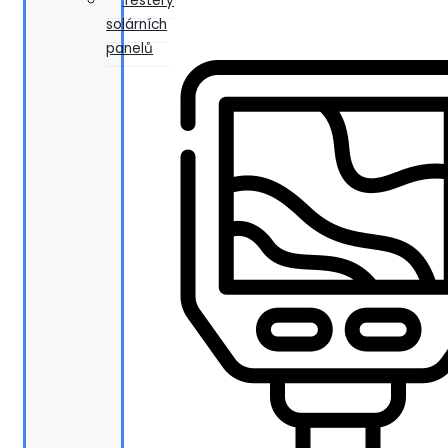
Testery
solárních
panelů