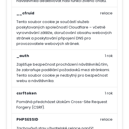
návštěvníka deaktivovat naši funkci živého chatu.
__cfruid
relace
Tento soubor cookie je součástí služeb
poskytovaných společností Cloudflare – včetně
vyrovnávání zátěže, doručování obsahu webových
stránek a poskytování připojení DNS pro
provozovatele webových stránek.
_auth
1 rok
Zajišťuje bezpečnost procházení návštěvníků tím,
že zabraňuje padělání požadavků mezi stránkami.
Tento soubor cookie je nezbytný pro bezpečnost
webu a návštěvníka.
csrftoken
1 rok
Pomáhá předcházet útokům Cross-Site Request
Forgery (CSRF).
PHPSESSID
relace
Zachovává stav uživatelské relace napříč