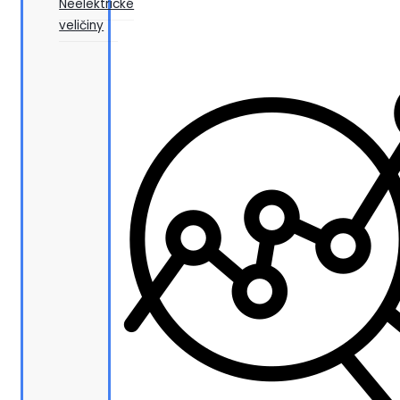
Neelektrické
veličiny