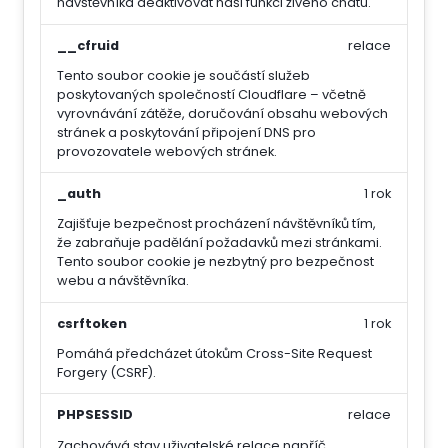
návštěvníka deaktivovat naši funkci živého chatu.
__cfruid
relace
Tento soubor cookie je součástí služeb
poskytovaných společností Cloudflare – včetně
vyrovnávání zátěže, doručování obsahu webových
stránek a poskytování připojení DNS pro
provozovatele webových stránek.
_auth
1 rok
Zajišťuje bezpečnost procházení návštěvníků tím,
že zabraňuje padělání požadavků mezi stránkami.
Tento soubor cookie je nezbytný pro bezpečnost
webu a návštěvníka.
csrftoken
1 rok
Pomáhá předcházet útokům Cross-Site Request
Forgery (CSRF).
PHPSESSID
relace
Zachovává stav uživatelské relace napříč