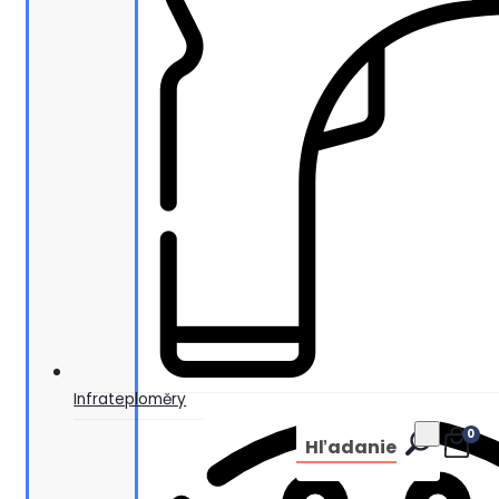
Infrateploměry
0
Hľadanie