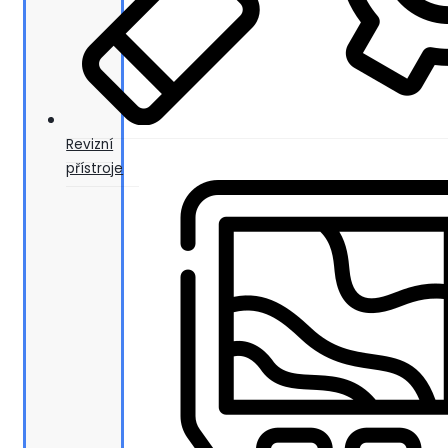
Revizní
přístroje