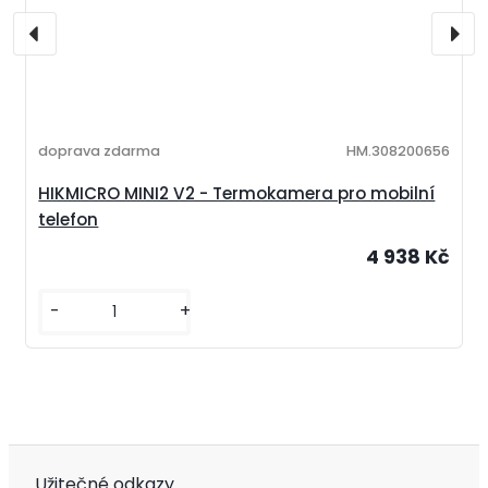
doprava zdarma
HM.308200656
HIKMICRO MINI2 V2 - Termokamera pro mobilní
telefon
4 938 Kč
-
+
Užitečné odkazy