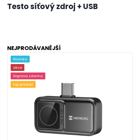
Testo síťový zdroj + USB
NEJPRODÁVANĚJŠÍ
Novinka
akce
Doprava zdarma
top produkt