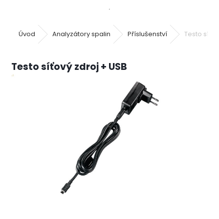
Úvod
Analyzátory spalin
Příslušenství
Testo síťov
Testo síťový zdroj + USB