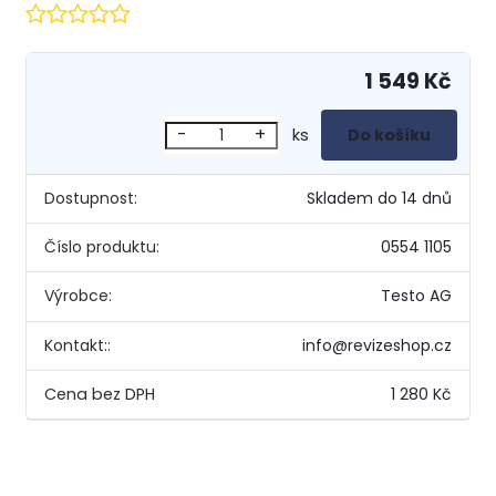
1 549 Kč
-
+
ks
Dostupnost:
Skladem do 14 dnů
Číslo produktu:
0554 1105
Výrobce:
Testo AG
Kontakt::
info@revizeshop.cz
1 280 Kč