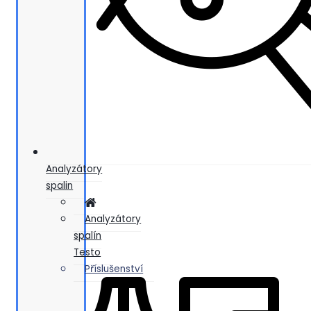
Analyzátory
spalin
Analyzátory
spalín
Testo
Příslušenství