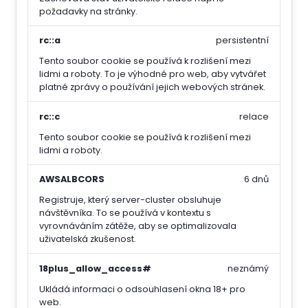
požadavky na stránky.
rc::a
persistentní
Tento soubor cookie se používá k rozlišení mezi
lidmi a roboty. To je výhodné pro web, aby vytvářet
platné zprávy o používání jejich webových stránek.
rc::c
relace
Tento soubor cookie se používá k rozlišení mezi
lidmi a roboty.
AWSALBCORS
6 dnů
Registruje, který server-cluster obsluhuje
návštěvníka. To se používá v kontextu s
vyrovnáváním zátěže, aby se optimalizovala
uživatelská zkušenost.
18plus_allow_access#
neznámý
Ukládá informaci o odsouhlasení okna 18+ pro
web.