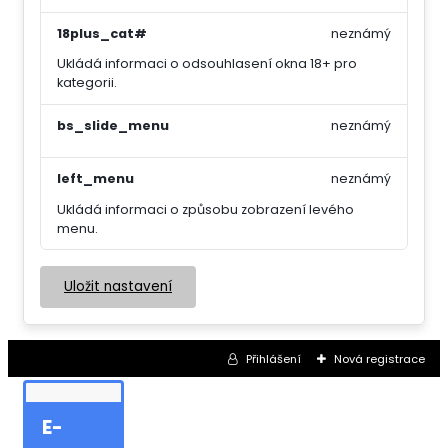
18plus_cat#
neznámý
Ukládá informaci o odsouhlasení okna 18+ pro
kategorii.
bs_slide_menu
neznámý
left_menu
neznámý
Ukládá informaci o způsobu zobrazení levého
menu.
Uložit nastavení
Přihlášení
Nová registrace
E-