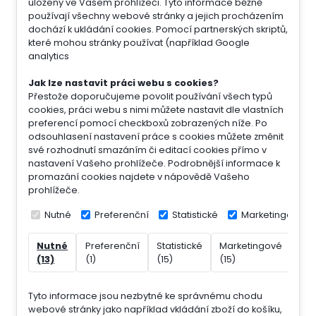
uloženy ve Vašem prohlížeči. Tyto informace běžně
používají všechny webové stránky a jejich procházením
dochází k ukládání cookies. Pomocí partnerských skriptů,
které mohou stránky používat (například Google
analytics
Jak lze nastavit práci webu s cookies?
Přestože doporučujeme povolit používání všech typů
cookies, práci webu s nimi můžete nastavit dle vlastních
preferencí pomocí checkboxů zobrazených níže. Po
odsouhlasení nastavení práce s cookies můžete změnit
své rozhodnutí smazáním či editací cookies přímo v
nastavení Vašeho prohlížeče. Podrobnější informace k
promazání cookies najdete v nápovědě Vašeho
prohlížeče.
Nutné
Preferenční
Statistické
Marketingové
Nutné
Preferenční
Statistické
Marketingové
Nek
(13)
(1)
(15)
(15)
(7)
Tyto informace jsou nezbytné ke správnému chodu
webové stránky jako například vkládání zboží do košíku,