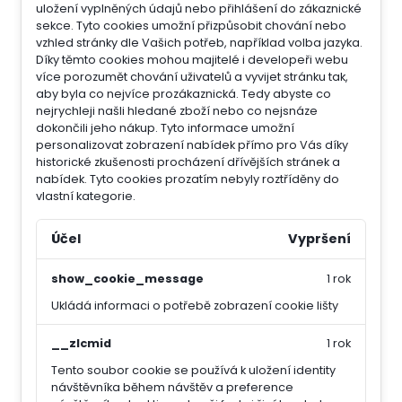
uložení vyplněných údajů nebo přihlášení do zákaznické
sekce.
Tyto cookies umožní přizpůsobit chování nebo
vzhled stránky dle Vašich potřeb, například volba jazyka.
Díky těmto cookies mohou majitelé i developeři webu
více porozumět chování uživatelů a vyvijet stránku tak,
aby byla co nejvíce prozákaznická. Tedy abyste co
nejrychleji našli hledané zboží nebo co nejsnáze
dokončili jeho nákup.
Tyto informace umožní
personalizovat zobrazení nabídek přímo pro Vás díky
historické zkušenosti procházení dřívějších stránek a
nabídek.
Tyto cookies prozatím nebyly roztříděny do
vlastní kategorie.
Účel
Vypršení
show_cookie_message
1 rok
Ukládá informaci o potřebě zobrazení cookie lišty
__zlcmid
1 rok
Tento soubor cookie se používá k uložení identity
návštěvníka během návštěv a preference