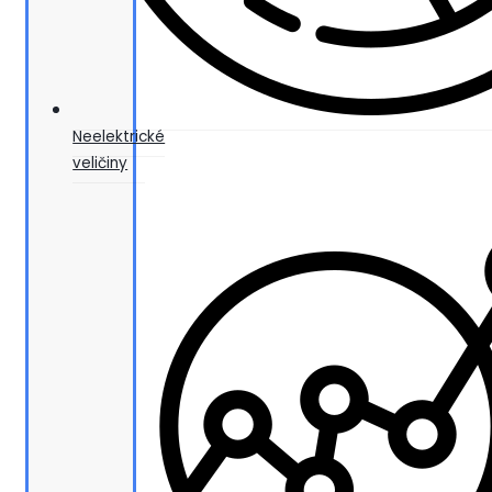
Neelektrické
veličiny