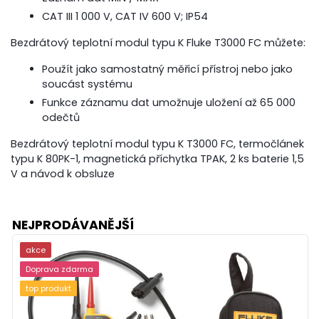
CAT III 1 000 V, CAT IV 600 V; IP54
Bezdrátový teplotní modul typu K Fluke T3000 FC můžete:
Použít jako samostatný měřicí přístroj nebo jako
soucást systému
Funkce záznamu dat umožnuje uložení až 65 000
odečtů
Bezdrátový teplotní modul typu K T3000 FC, termočlánek
typu K 80PK-1, magnetická příchytka TPAK, 2 ks baterie 1,5
V a návod k obsluze
NEJPRODÁVANĚJŠÍ
akce
Doprava zdarma
top produkt