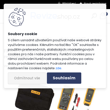
Přihlášení
Nová registrace
0
Fluke T30
Úvod
Elektrické veličiny
Fluke Connect™
S cílem usnadnit uživatelům používat naše webové stránky
využíváme cookies. Kliknutím na tlačítko "OK" souhlasíte s
použitím preferenčních, statistických i marketingových
Fluke T3000 FC KIT - Bezdrátový
cookies pro nás i naše partnery. Funkční cookies jsou v
multimetr
rámci zachování funkčnosti webu používány po celou
dobu procházení webem. Podrobné informace a
Wireless Temperature Kit
nastavení ke cookies najdete
zde
.
Souhlasím
Odmítnout vše