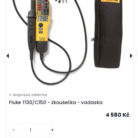
+ doprava zdarma
Fluke T130/C150 - zkoušečka - vadaska
4 580 Kč
-
+